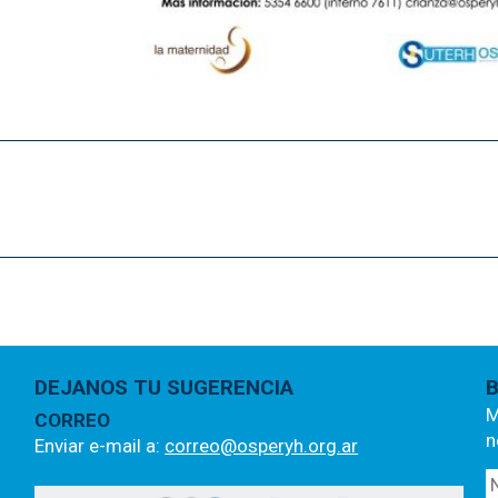
DEJANOS TU SUGERENCIA
B
M
CORREO
n
Enviar e-mail a:
correo@osperyh.org.ar