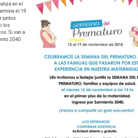
aliza en el
ermina el 19
r juntos
o los
os. Si van a
ento 2040.