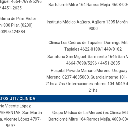
iguel. 4664-7698/5296
Bartolomé Mitre 164 Ramos Mejía. 4608-00
/ 4451-2635
átima de Pilar. Víctor
Instituto Médico Agüero. Agüero 1395 Morón
i 830 Pilar. (0230)
9000
20395/424884
Clínica Los Cedros de Tapiales. Domingo Mil
Tapiales 4622-8188/1449/8182
Sanatorio San Miguel. Sarmiento 1646 San M
4664-7698/5296 / 4451-2635
Hospital Privado Mariano Moreno. Uruguay
Moreno. 0237-4635000. Guardia interno 101-
21hs a 7hs / Internaciones interno 104-6049 d
21hs
TOS UTI / CLINICA
io Vicente López –
PREVENTAE. San Martín
Grupo Médico de La Merced (ex Clínica Mit
da, Vicente López 4797-
Bartolomé Mitre 164 Ramos Mejía. 4608-00
9697