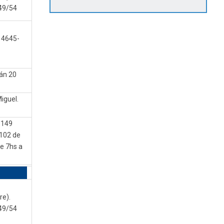
49/54
 4645-
lán 20
iguel.
 149
102 de
e 7hs a
re).
49/54