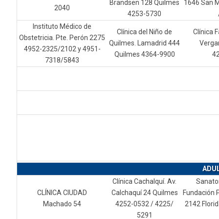
Brandsen 128 Quilmes
1646 San M
2040
4253-5730
Instituto Médico de
Clínica del Niño de
Clínica F
Obstetricia. Pte. Perón 2275
Quilmes. Lamadrid 444
Vergan
4952-2325/2102 y 4951-
Quilmes 4364-9900
4
7318/5843
ADUL
Clínica Cachalquí. Av.
Sanator
CLÍNICA CIUDAD
Calchaquí 24 Quilmes
Fundación 
Machado 54
4252-0532 / 4225/
2142 Flori
5291