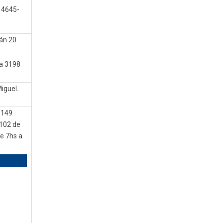
 4645-
lán 20
ia 3198
iguel.
 149
102 de
e 7hs a