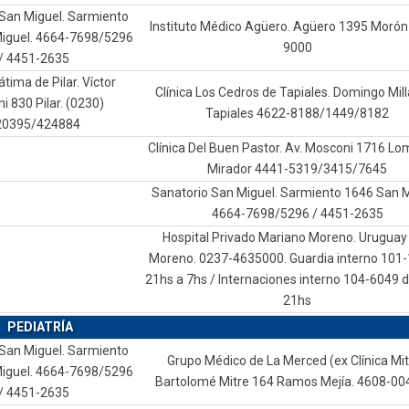
San Miguel. Sarmiento
Instituto Médico Agüero. Agüero 1395 Morón
iguel. 4664-7698/5296
9000
/ 4451-2635
átima de Pilar. Víctor
Clínica Los Cedros de Tapiales. Domingo Mil
i 830 Pilar. (0230)
Tapiales 4622-8188/1449/8182
20395/424884
Clínica Del Buen Pastor. Av. Mosconi 1716 Lo
Mirador 4441-5319/3415/7645
Sanatorio San Miguel. Sarmiento 1646 San M
4664-7698/5296 / 4451-2635
Hospital Privado Mariano Moreno. Uruguay
Moreno. 0237-4635000. Guardia interno 101-
21hs a 7hs / Internaciones interno 104-6049 d
21hs
PEDIATRÍA
San Miguel. Sarmiento
Grupo Médico de La Merced (ex Clínica Mit
iguel. 4664-7698/5296
Bartolomé Mitre 164 Ramos Mejía. 4608-00
/ 4451-2635