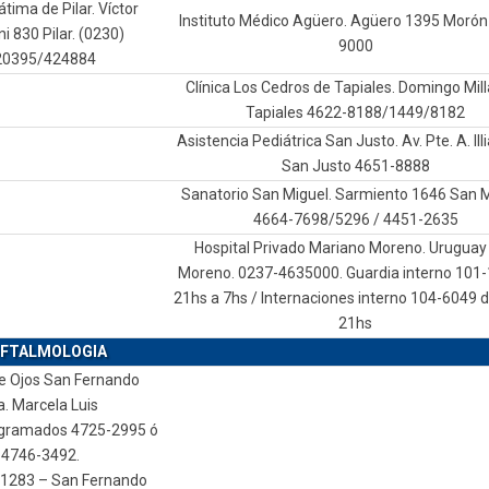
átima de Pilar. Víctor
Instituto Médico Agüero. Agüero 1395 Morón
i 830 Pilar. (0230)
9000
20395/424884
Clínica Los Cedros de Tapiales. Domingo Mil
Tapiales 4622-8188/1449/8182
Asistencia Pediátrica San Justo. Av. Pte. A. Ill
San Justo 4651-8888
Sanatorio San Miguel. Sarmiento 1646 San M
4664-7698/5296 / 4451-2635
Hospital Privado Mariano Moreno. Uruguay
Moreno. 0237-4635000. Guardia interno 101-
21hs a 7hs / Internaciones interno 104-6049 d
21hs
FTALMOLOGIA
de Ojos San Fernando
a. Marcela Luis
ogramados 4725-2995 ó
4746-3492.
 1283 – San Fernando