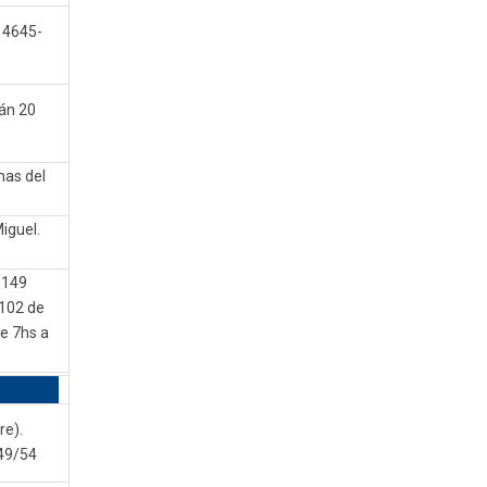
 4645-
lán 20
mas del
iguel.
 149
102 de
e 7hs a
re).
49/54